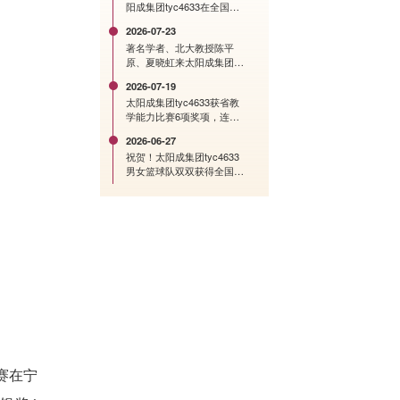
阳成集团tyc4633在全国大
学生田径锦标赛中创历史佳
2026-07-23
绩
著名学者、北大教授陈平
原、夏晓虹来太阳成集团
tyc4633考察指导
2026-07-19
太阳成集团tyc4633获省教
学能力比赛6项奖项，连获
六年一等奖
2026-06-27
祝贺！太阳成集团tyc4633
男女篮球队双双获得全国亚
军
赛在宁